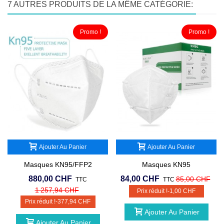
7 AUTRES PRODUITS DE LA MÊME CATÉGORIE:
Promo !
Promo !
Ajouter Au Panier
Ajouter Au Panier
Masques KN95/FFP2
Masques KN95
880,00 CHF
84,00 CHF
85,00 CHF
TTC
TTC
1 257,94 CHF
Prix réduit !
-1,00 CHF
Prix réduit !
-377,94 CHF
Ajouter Au Panier
Ajouter Au Panier