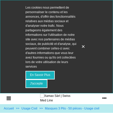
Les cookies nous permettent de
personnaliser le contenu et les
annonces, d'offrir des fonctionnalités
relatives aux médias sociaux et
d'analyser notre trafic. Nous
partageons également des
informations sur l'utilisation de notre
site avec nos partenaires de médias
sociaux, de publicité et d'analyse, qui
×
peuvent combiner celles-ci avec
d'autres informations que vous leur
avez fournies ou qu'ils ont collectées
lors de votre utilisation de leurs
services
En Savoir Plus
J'accepte
Accueil
>>
Usage Civil
>>
Masques 3 Plis - 50 pièces - Usage civil