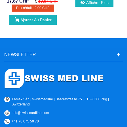
17,87 CHF
19,87 CHF
TTC
Afficher Plus
Prix réduit !
-2,00 CHF
Ajouter Au Panier
NEWSLETTER
Xamax Sàrl | swissmedline | Baarerstrasse 75 | CH - 6300 Zug |
Switzerland
info@swissmedline.com
+41 78 675 50 70