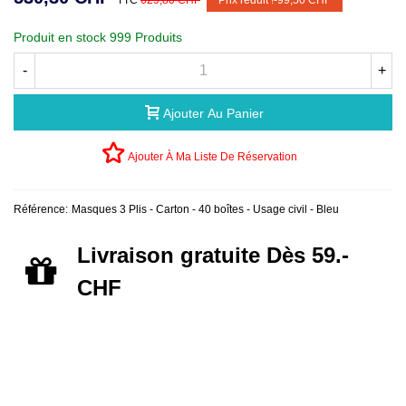
TTC
629,80 CHF
Prix réduit !
-99,50 CHF
Produit en stock
999 Produits
-
+
Ajouter Au Panier
Ajouter À Ma Liste De Réservation
Référence:
Masques 3 Plis - Carton - 40 boîtes - Usage civil - Bleu
Livraison gratuite Dès 59.-
CHF