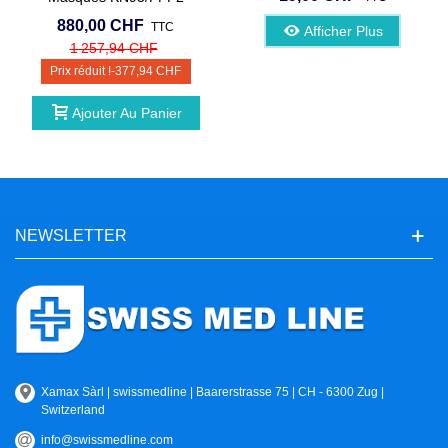
880,00 CHF
TTC
Afficher Plus
1 257,94 CHF
Prix réduit !
-377,94 CHF
Ajouter Au Panier
NEWSLETTER
Xamax Sàrl | swissmedline | Baarerstrasse 75 | CH - 6300 Zug |
Switzerland
info@swissmedline.com