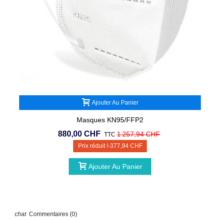
Ajouter Au Panier
Masques KN95/FFP2
880,00 CHF
1 257,94 CHF
TTC
Prix réduit !
-377,94 CHF
Ajouter Au Panier
Commentaires (0)